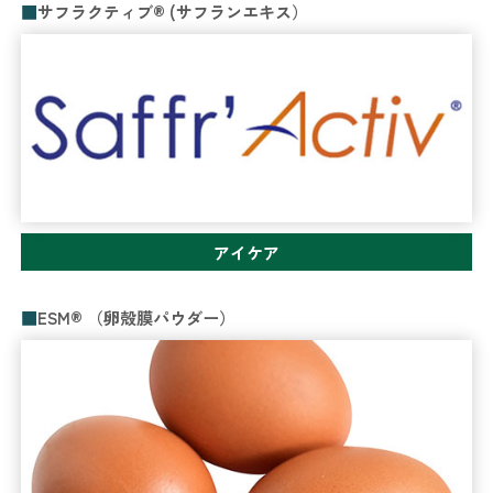
サフラクティブ® (サフランエキス）
アイケア
ESM® （卵殻膜パウダー）