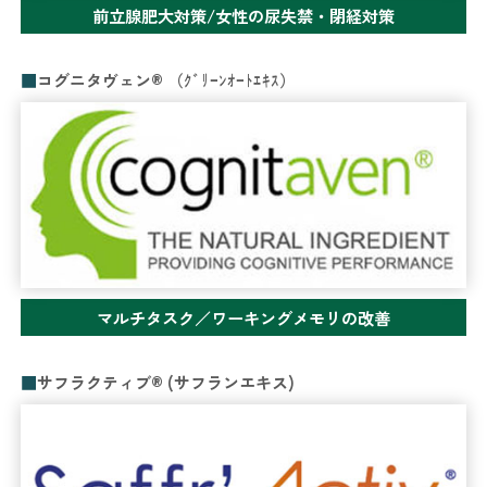
前立腺肥大対策/女性の尿失禁・閉経対策
コグニタヴェン® （ｸﾞﾘｰﾝｵｰﾄｴｷｽ）
マルチタスク／ワーキングメモリの改善
サフラクティブ® (サフランエキス)