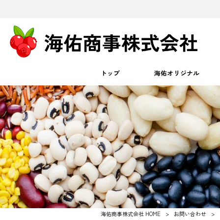
トップ
海佑オリジナル
海佑商事株式会社 HOME
>
お問い合わせ
>